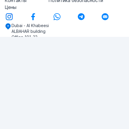
Контакты
Политика безопасности
Цены
Dubai - Al Khabeesi
ALBAHAR building
Office 101-33
+971-56-505-8555
У вас есть вопросы?
Напишите нам!
ЗАДАТЬ ВОПРОС