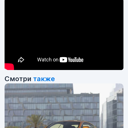
Смотри
также