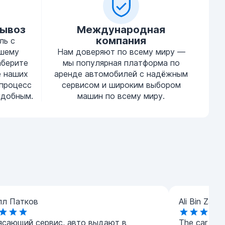
вывоз
Международная
компания
ль с
ашему
Нам доверяют по всему миру —
аберите
мы популярная платформа по
е наших
аренде автомобилей с надёжным
процесс
сервисом и широким выбором
удобным.
машин по всему миру.
лл Патков
Ali Bin Zaye
ясающий сервис, авто выдают в
The car was 