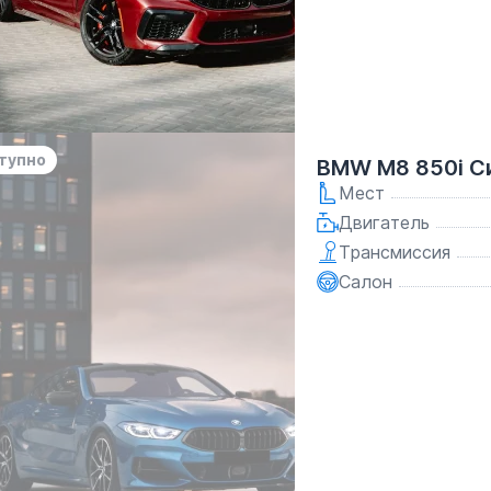
тупно
BMW M8 850i С
Мест
Двигатель
Трансмиссия
Салон