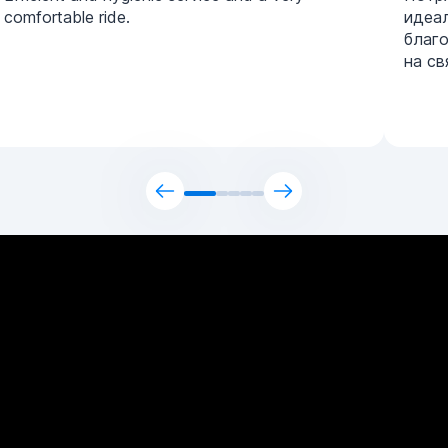
comfortable ride.
идеа
благ
на св