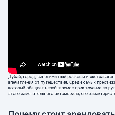
Дубай, город, синонимичный роскоши и экстраваган
впечатления от путешествия. Среди самых прести
который обещает незабываемое приключение за рул
этого замечательного автомобиля, его характерист
Почему стоит арендоват