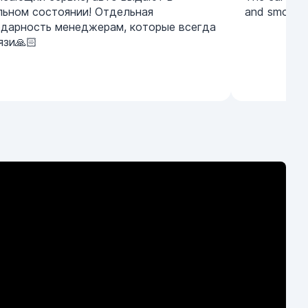
льном состоянии! Отдельная
and smooth
одарность менеджерам, которые всегда
язи🙏🏻