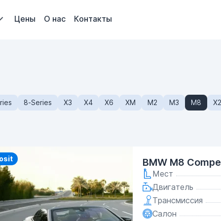
Цены
О нас
Контакты
ries
8-Series
X3
X4
X6
XM
M2
M3
M8
X
y
osit
BMW M8 Compet
Мест
Двигатель
Трансмиссия
Салон