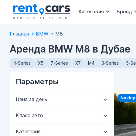
Категория
Бренд
Главная
BMW
M8
Аренда BMW M8 в Дубае
4-Series
X5
7-Series
X7
M4
3-Series
5-Se
Параметры
Priorit
No dep
Цена за день
Класс авто
Категория