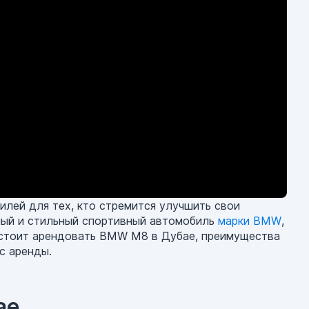
илей для тех, кто стремится улучшить свои
ный и стильный спортивный автомобиль
марки BMW
,
м стоит арендовать BMW M8 в Дубае, преимущества
с аренды.
ае