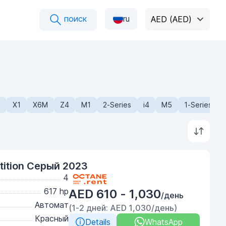
поиск
ru
AED (AED)
2
X1
X6M
Z4
M1
2-Series
i4
M5
1-Series
ition Серый 2023
4
617 hp
AED 610 - 1,030
/день
Автомат
(1-2 дней: AED 1,030/день)
Красный
Details
WhatsApp