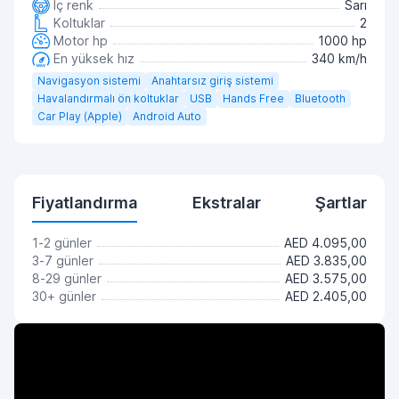
İç renk
Sarı
Koltuklar
2
Motor hp
1000 hp
En yüksek hız
340 km/h
Navigasyon sistemi
Anahtarsız giriş sistemi
Havalandırmalı ön koltuklar
USB
Hands Free
Bluetooth
Car Play (Apple)
Android Auto
Fiyatlandırma
Ekstralar
Şartlar
1-2 günler
AED 4.095,00
3-7 günler
AED 3.835,00
8-29 günler
AED 3.575,00
30+ günler
AED 2.405,00