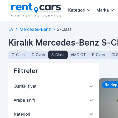
Kategori
Marka
Ev
Mercedes-Benz
S-Class
Kiralık Mercedes-Benz S-Cl
G-Class
C-Class
S-Class
AMG GT
E-Class
GLS
Filtreler
Priorit
No dep
Günlük fiyat
Araba sınıfı
Kategori