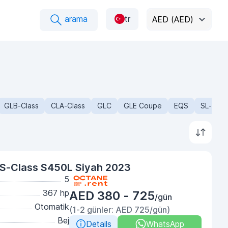
arama
tr
AED (AED)
GLB-Class
CLA-Class
GLC
GLE Coupe
EQS
SL-Clas
S-Class S450L Siyah 2023
5
367 hp
AED 380 - 725
/gün
Otomatik
(1-2 günler: AED 725/gün)
Bej
Details
WhatsApp