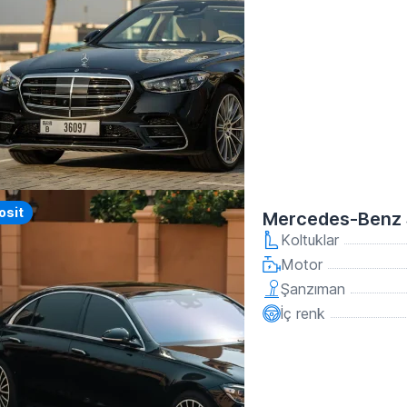
osit
Mercedes-Benz 
Koltuklar
Motor
Şanzıman
İç renk