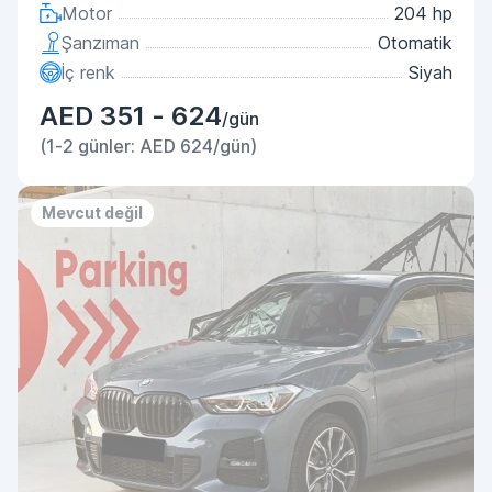
Motor
204 hp
Şanzıman
Otomatik
İç renk
Siyah
AED 351 - 624
/gün
(1-2 günler: AED 624/gün)
Mevcut değil