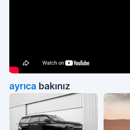
ayrıca
bakınız