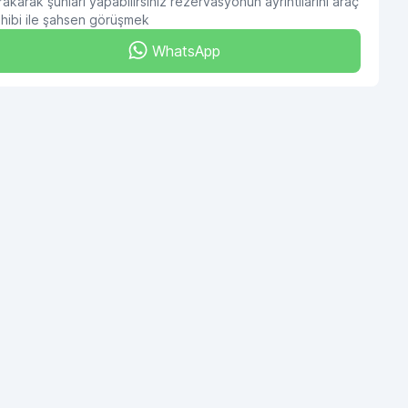
rakarak şunları yapabilirsiniz rezervasyonun ayrıntılarını araç
hibi ile şahsen görüşmek
WhatsApp