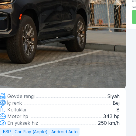
bı
sa
Gövde rengi
Siyah
İç renk
Bej
Koltuklar
8
Motor hp
343 hp
En yüksek hız
250 km/h
ESP
Car Play (Apple)
Android Auto