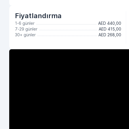
Fiyatlandırma
1-6 günler
AED 440,00
7-29 günler
AED 415,00
30+ günler
AED 268,00