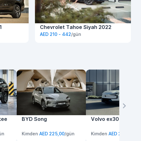
1
Chevrolet Tahoe Siyah 2022
AED 210 - 442
/gün
kee
BYD Song
Volvo ex30
ün
Kimden
AED 225,00
/gün
Kimden
AED 220,00
/g