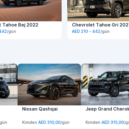
t Tahoe Bej 2022
Chevrolet Tahoe Gri 202
 442
/gün
AED 210 - 442
/gün
Nissan Qashqai
Jeep Grand Chero
/gün
Kimden
AED 310,00
/gün
Kimden
AED 315,00
/g