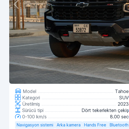
Model
Tahoe
Kategori
SUV
Üretilmiş
2023
Sürücü tipi
Dört tekerlekten çekiş
0-100 km/s
8.00 sec
Navigasyon sistemi
Arka kamera
Hands Free
Bluetooth