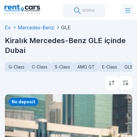
arama
Ev
Mercedes-Benz
GLE
Kiralık Mercedes-Benz GLE içinde
Dubai
G-Class
C-Class
S-Class
AMG GT
E-Class
GLS-C
Priority
No deposit