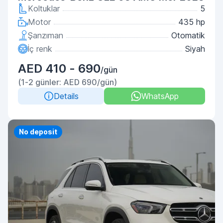
Koltuklar
5
Motor
435 hp
Şanzıman
Otomatik
İç renk
Siyah
AED 410 - 690
/gün
(1-2 günler: AED 690/gün)
Details
WhatsApp
No deposit