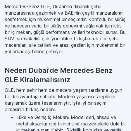
Mercedes-Benz GLE, Dubai'nin dinamik şehir
manzarasında gezinmek ve BAE'nin çeşitli manzaralarını
keşfetmek için mükemmel bir seçimdir. Konforlu bir sürüş
ve heyecan verici bir sürüş deneyimi sağlamak için lüks
bir iç mekan, güçlü performans ve ileri teknoloji sunar. Bu
SUV, sofistikeliği çok yönlülükle birleştirerek onu şehir
maceraları, aile tatilleri ve arazi gezileri için mükemmel bir
yol arkadaşı haline getiriyor.
Neden Dubai'de Mercedes Benz
GLE Kiralamalısınız
GLE, hem şehir hem de macera yaşam tarzlarına uygun
bir dizi avantaja sahiptir. Modern yaşamın taleplerini
karşılamak üzere tasarlanmıştır. İşte iyi bir seçim
olmasının birkaç nedeni.
Lüks ve Geniş İç Mekan։ Model deri, ahşap ve
metal aksanlar gibi birinci sınıf malzemelerle dolu bir
iç mekan sunar. Kabin, 5 kişilik koltukları ve geniş