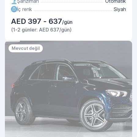
Şanzıman
Otomatik
İç renk
Siyah
AED 397 - 637
/gün
(1-2 günler: AED 637/gün)
Mevcut değil