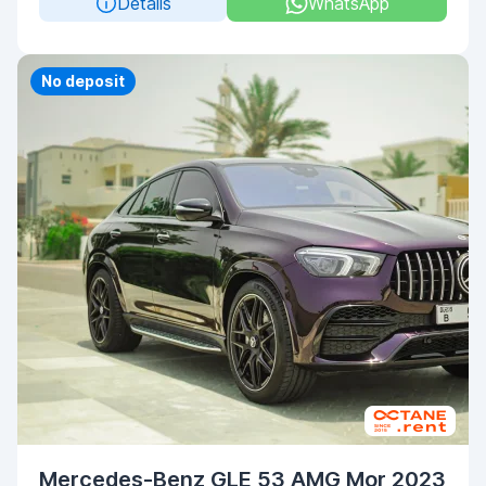
Details
WhatsApp
Priority
No deposit
Mercedes-Benz GLE 53 AMG Mor 2023