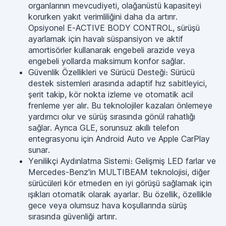
organlarının mevcudiyeti, olağanüstü kapasiteyi
korurken yakıt verimliliğini daha da artırır.
Opsiyonel E-ACTIVE BODY CONTROL, sürüşü
ayarlamak için havalı süspansiyon ve aktif
amortisörler kullanarak engebeli arazide veya
engebeli yollarda maksimum konfor sağlar.
Güvenlik Özellikleri ve Sürücü Desteği։ Sürücü
destek sistemleri arasında adaptif hız sabitleyici,
şerit takip, kör nokta izleme ve otomatik acil
frenleme yer alır. Bu teknolojiler kazaları önlemeye
yardımcı olur ve sürüş sırasında gönül rahatlığı
sağlar. Ayrıca GLE, sorunsuz akıllı telefon
entegrasyonu için Android Auto ve Apple CarPlay
sunar.
Yenilikçi Aydınlatma Sistemi։ Gelişmiş LED farlar ve
Mercedes-Benz'in MULTIBEAM teknolojisi, diğer
sürücüleri kör etmeden en iyi görüşü sağlamak için
ışıkları otomatik olarak ayarlar. Bu özellik, özellikle
gece veya olumsuz hava koşullarında sürüş
sırasında güvenliği artırır.