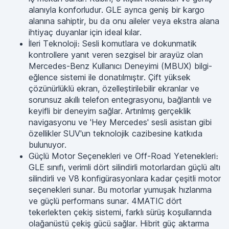
alanıyla konforludur. GLE ayrıca geniş bir kargo
alanına sahiptir, bu da onu aileler veya ekstra alana
ihtiyaç duyanlar için ideal kılar.
İleri Teknoloji։ Sesli komutlara ve dokunmatik
kontrollere yanıt veren sezgisel bir arayüz olan
Mercedes-Benz Kullanıcı Deneyimi (MBUX) bilgi-
eğlence sistemi ile donatılmıştır. Çift yüksek
çözünürlüklü ekran, özelleştirilebilir ekranlar ve
sorunsuz akıllı telefon entegrasyonu, bağlantılı ve
keyifli bir deneyim sağlar. Artırılmış gerçeklik
navigasyonu ve 'Hey Mercedes' sesli asistan gibi
özellikler SUV'un teknolojik cazibesine katkıda
bulunuyor.
Güçlü Motor Seçenekleri ve Off-Road Yetenekleri։
GLE sınıfı, verimli dört silindirli motorlardan güçlü altı
silindirli ve V8 konfigürasyonlara kadar çeşitli motor
seçenekleri sunar. Bu motorlar yumuşak hızlanma
ve güçlü performans sunar. 4MATIC dört
tekerlekten çekiş sistemi, farklı sürüş koşullarında
olağanüstü çekiş gücü sağlar. Hibrit güç aktarma