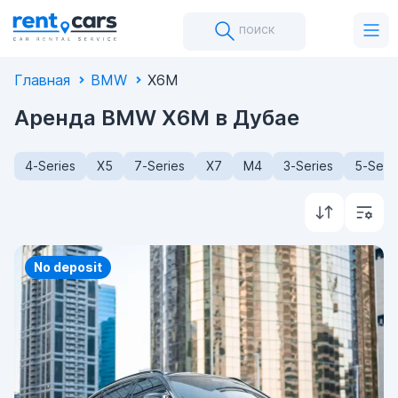
поиск
Главная
BMW
X6M
Аренда BMW X6M в Дубае
4-Series
X5
7-Series
X7
M4
3-Series
5-Seri
Priority
No deposit