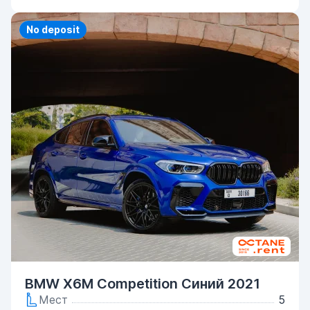
Priority
No deposit
BMW X6M Competition Синий 2021
Мест
5