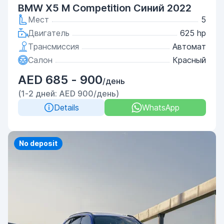
BMW X5 M Competition Синий 2022
Мест
5
Двигатель
625 hp
Трансмиссия
Автомат
Салон
Красный
AED 685 - 900
/день
(1-2 дней: AED 900/день)
Details
WhatsApp
Priority
No deposit