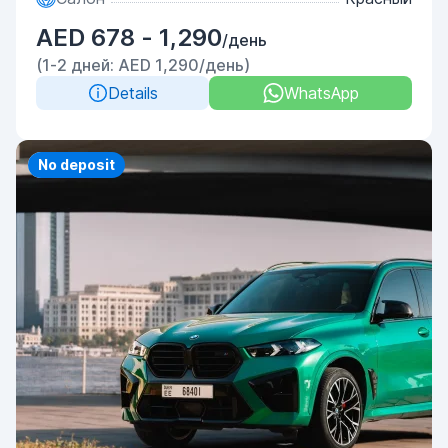
AED 678 - 1,290
/день
(1-2 дней: AED 1,290/день)
Details
WhatsApp
Priority
No deposit