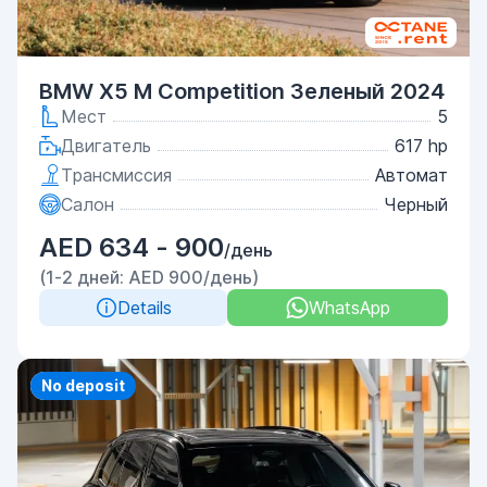
BMW X5 M Competition Зеленый 2024
Мест
5
Двигатель
617 hp
Трансмиссия
Автомат
Салон
Черный
AED 634 - 900
/день
(1-2 дней: AED 900/день)
Details
WhatsApp
Priority
No deposit