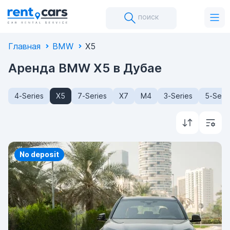
поиск
Главная
BMW
X5
Аренда BMW X5 в Дубае
4-Series
X5
7-Series
X7
M4
3-Series
5-Seri
Priority
No deposit