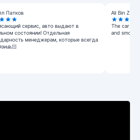
лл Патков
Ali Bin Zaye
ясающий сервис, авто выдают в
The car was 
льном состоянии! Отдельная
and smooth
одарность менеджерам, которые всегда
язи🙏🏻