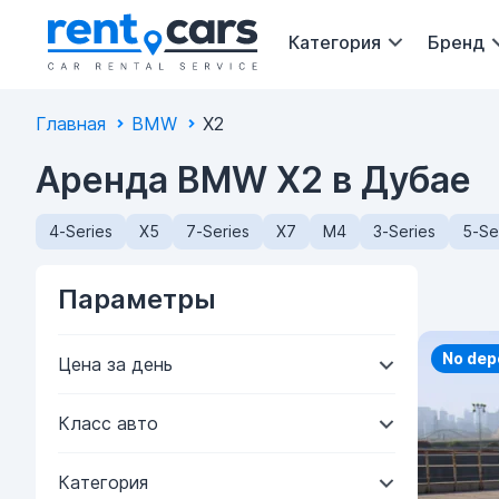
Категория
Бренд
Главная
BMW
X2
Аренда BMW X2 в Дубае
4-Series
X5
7-Series
X7
M4
3-Series
5-Se
Параметры
No dep
Цена за день
Класс авто
Категория