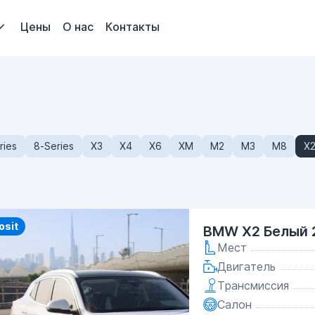
Цены
О нас
Контакты
ries
8-Series
X3
X4
X6
XM
M2
M3
M8
X
osit
BMW X2 Белый 
Мест
Двигатель
Трансмиссия
Салон