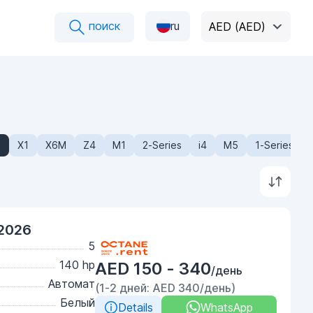
поиск
ru
AED (AED)
2
X1
X6M
Z4
M1
2-Series
i4
M5
1-Series
2026
5
140 hp
AED 150 - 340
/день
Автомат
(1-2 дней: AED 340/день)
Белый
Details
WhatsApp