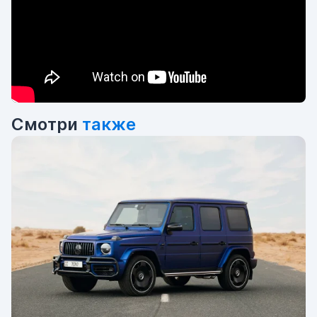
Смотри
также