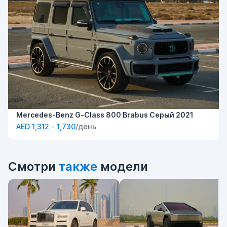
Mercedes-Benz G-Class 800 Brabus Серый 2021
AED 1,312 - 1,730
/день
Смотри
также
модели