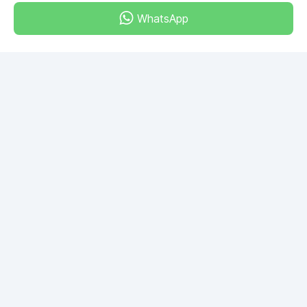
WhatsApp
Dubai - Al Khabeesi
ALBAHAR building
Office 101-33
+971-56-505-8555
У вас есть вопросы?
Напишите нам!
ЗАДАТЬ ВОПРОС
© 2026 RDC Portal L.L.C