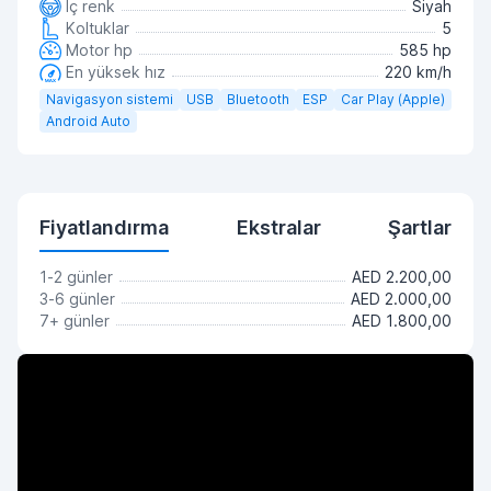
İç renk
Siyah
Koltuklar
5
Motor hp
585 hp
En yüksek hız
220 km/h
Navigasyon sistemi
USB
Bluetooth
ESP
Car Play (Apple)
Android Auto
Fiyatlandırma
Ekstralar
Şartlar
1-2 günler
AED 2.200,00
3-6 günler
AED 2.000,00
7+ günler
AED 1.800,00