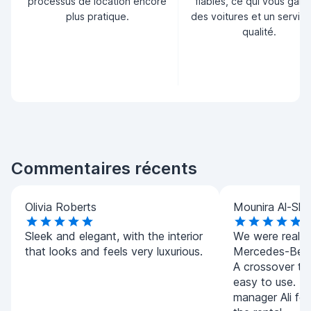
processus de location encore
fiables, ce qui vous garan
plus pratique.
des voitures et un servic
qualité.
Commentaires récents
Olivia Roberts
Mounira Al-Sha
Sleek and elegant, with the interior
We were really 
that looks and feels very luxurious.
Mercedes-Benz
A crossover tha
easy to use. T
manager Ali for