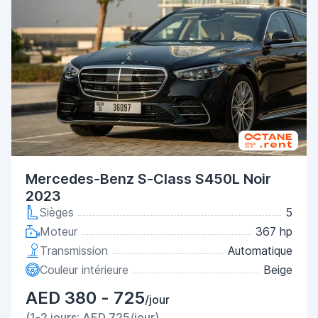
Mercedes-Benz S-Class S450L Noir
2023
Sièges
5
Moteur
367 hp
Transmission
Automatique
Couleur intérieure
Beige
AED 380 - 725
/jour
(1-2 jours: AED 725/jour)