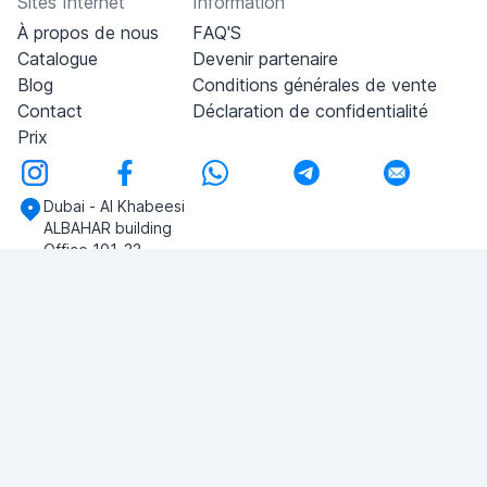
Sites Internet
Information
À propos de nous
FAQ'S
Catalogue
Devenir partenaire
Blog
Conditions générales de vente
Contact
Déclaration de confidentialité
Prix
Dubai - Al Khabeesi
ALBAHAR building
Office 101-33
+971-56-505-8555
Si vous avez des questions, écrivez-nous!