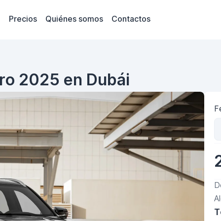
Precios
Quiénes somos
Contactos
gro 2025 en Dubái
F
D
A
T