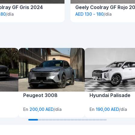
olray GF Gris 2024
Geely Coolray GF Rojo 2
180
/día
AED 130 - 180
/día
Peugeot 3008
Hyundai Palisade
En
200,00 AED
/día
En
190,00 AED
/día