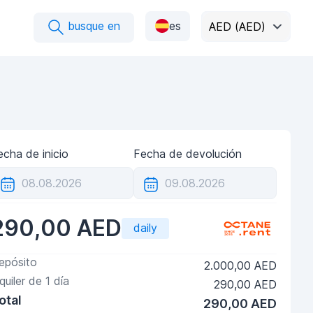
busque en
es
AED (AED)
echa de inicio
Fecha de devolución
290,00 AED
daily
epósito
2.000,00 AED
lquiler de
1
día
290,00 AED
otal
290,00 AED