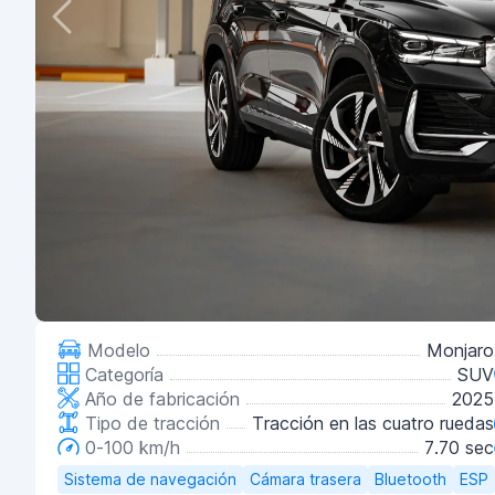
Modelo
Monjaro
Categoría
SUV
Año de fabricación
2025
Tipo de tracción
Tracción en las cuatro ruedas
0-100 km/h
7.70 sec
Sistema de navegación
Cámara trasera
Bluetooth
ESP