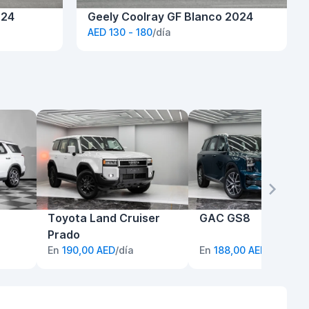
024
Geely Coolray GF Blanco 2024
AED 130 - 180
/día
Toyota Land Cruiser
GAC GS8
Prado
En
190,00 AED
/día
En
188,00 AED
/día