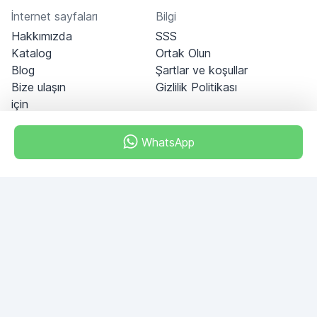
İnternet sayfaları
Bilgi
Hakkımızda
SSS
Katalog
Ortak Olun
Blog
Şartlar ve koşullar
Bize ulaşın
Gizlilik Politikası
için
WhatsApp
Dubai - Al Khabeesi
ALBAHAR building
Office 101-33
+971-56-505-8555