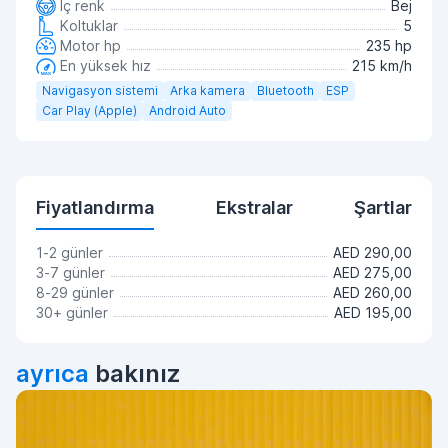
İç renk
Bej
Koltuklar
5
Motor hp
235 hp
En yüksek hız
215 km/h
Navigasyon sistemi
Arka kamera
Bluetooth
ESP
Car Play (Apple)
Android Auto
Fiyatlandırma
Ekstralar
Şartlar
1-2 günler
AED 290,00
3-7 günler
AED 275,00
8-29 günler
AED 260,00
30+ günler
AED 195,00
ayrıca
bakınız