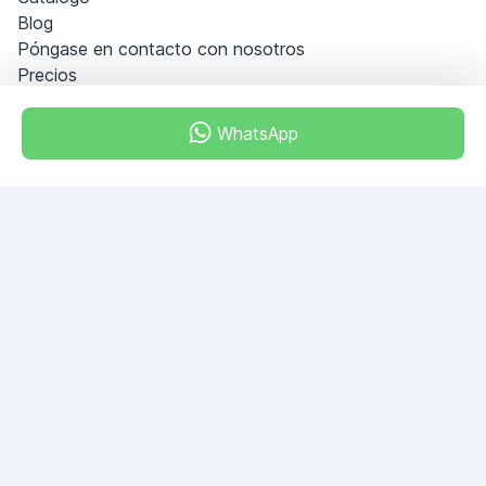
Blog
Póngase en contacto con nosotros
Precios
Información
PREGUNTAS FRECUENTES
WhatsApp
Hágase socio
Condiciones generales
Política de privacidad
Dubai - Al Khabeesi
ALBAHAR building
Office 101-33
+971-56-505-8555