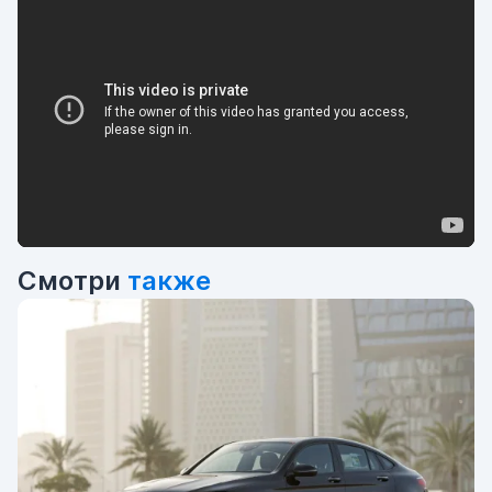
Смотри
также